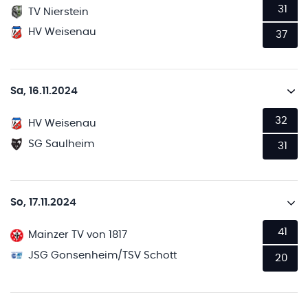
31
TV Nierstein
HV Weisenau
37
Sa, 16.11.2024
32
HV Weisenau
SG Saulheim
31
So, 17.11.2024
41
Mainzer TV von 1817
JSG Gonsenheim/TSV Schott
20