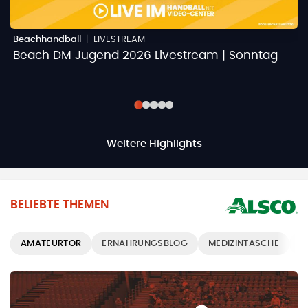
Beachhandball
|
LIVESTREAM
B
Beach DM Jugend 2026 Livestream | Sonntag
B
Weitere Highlights
BELIEBTE THEMEN
AMATEURTOR
ERNÄHRUNGSBLOG
MEDIZINTASCHE
T