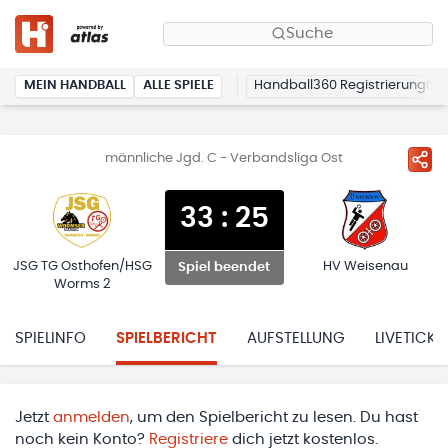
Suche
MEIN HANDBALL
ALLE SPIELE
Handball360 Registrierung
männliche Jgd. C - Verbandsliga Ost
33
:
25
JSG TG Osthofen/HSG
HV Weisenau
Spiel beendet
Worms 2
SPIELINFO
SPIELBERICHT
AUFSTELLUNG
LIVETICKE
Jetzt
anmelden
, um den Spielbericht zu lesen. Du hast
noch kein Konto?
Registriere
dich jetzt kostenlos.