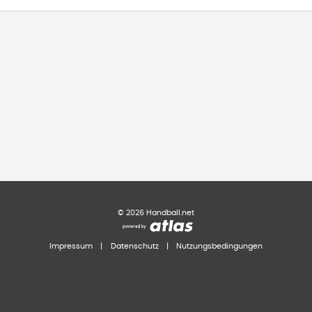
©
2026
Handball.net
Impressum
|
Datenschutz
|
Nutzungsbedingungen