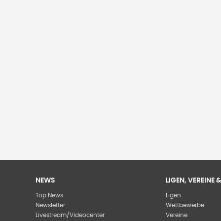
NEWS
LIGEN, VEREINE
Top News
Ligen
Newsletter
Wettbewerbe
Livestream/Videocenter
Vereine