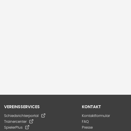
VEREINSSERVICES
KONTAKT
Schiedsrichterportal
Kontaktformular
Trainercenter
FAQ
SpielerPlus
Presse