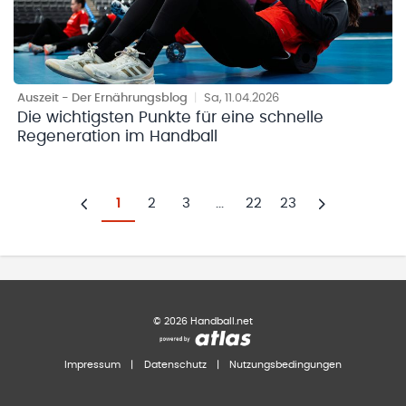
Auszeit - Der Ernährungsblog
|
Sa, 11.04.2026
Die wichtigsten Punkte für eine schnelle
Regeneration im Handball
1
2
3
...
22
23
Zurück
Weiter
©
2026
Handball.net
Impressum
|
Datenschutz
|
Nutzungsbedingungen