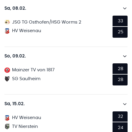
Sa, 08.02.
33
JSG TG Osthofen/HSG Worms 2
HV Weisenau
25
So, 09.02.
28
Mainzer TV von 1817
SG Saulheim
28
Sa, 15.02.
32
HV Weisenau
TV Nierstein
24