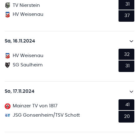
31
TV Nierstein
HV Weisenau
37
Sa, 16.11.2024
32
HV Weisenau
SG Saulheim
31
So, 17.11.2024
41
Mainzer TV von 1817
JSG Gonsenheim/TSV Schott
20