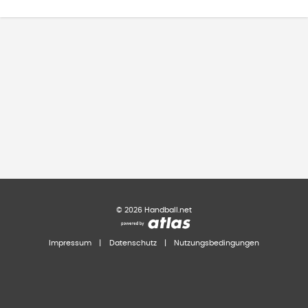
©
2026
Handball.net
Impressum
|
Datenschutz
|
Nutzungsbedingungen