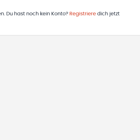
en. Du hast noch kein Konto?
Registriere
dich jetzt