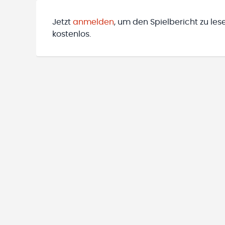
Jetzt
anmelden
, um den Spielbericht zu les
kostenlos.