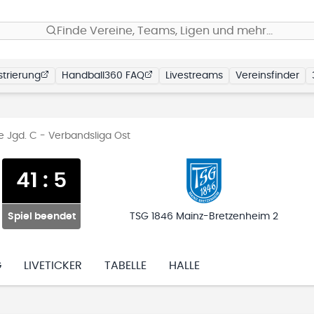
Finde Vereine, Teams, Ligen und mehr…
trierung
Handball360 FAQ
Livestreams
Vereinsfinder
 Jgd. C - Verbandsliga Ost
41
:
5
Spiel beendet
TSG 1846 Mainz-Bretzenheim 2
G
LIVETICKER
TABELLE
HALLE