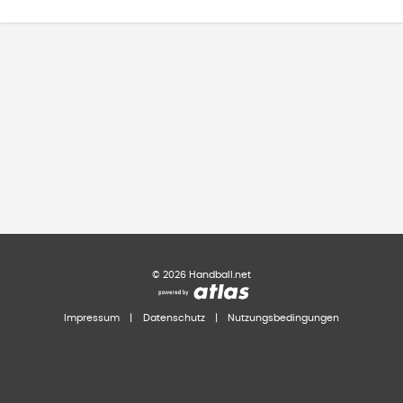
©
2026
Handball.net
Impressum
|
Datenschutz
|
Nutzungsbedingungen