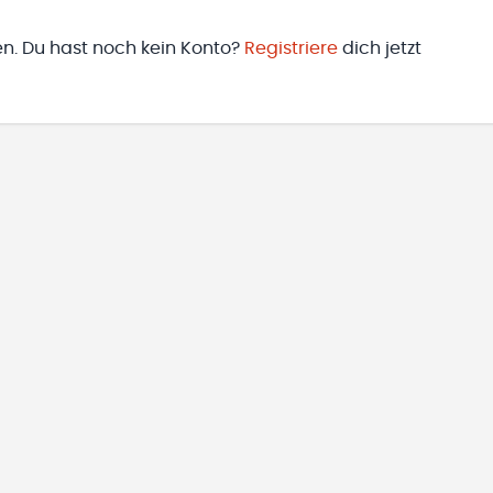
en. Du hast noch kein Konto?
Registriere
dich jetzt