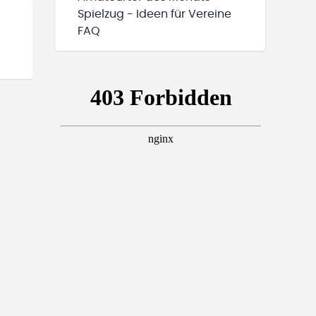
Spielzug - Ideen für Vereine
FAQ