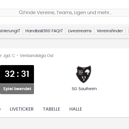
Finde Vereine, Teams, Ligen und mehr…
trierung
Handball360 FAQ
Livestreams
Vereinsfinder
 Jgd. C - Verbandsliga Ost
32
:
31
Spiel beendet
SG Saulheim
G
LIVETICKER
TABELLE
HALLE