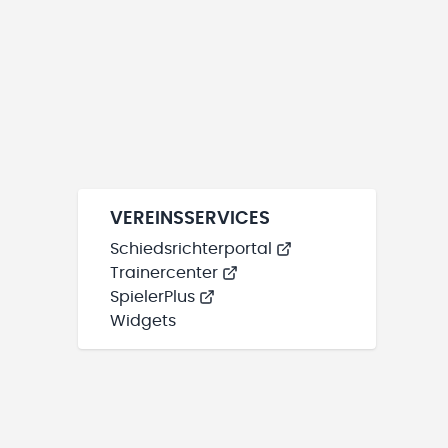
VEREINSSERVICES
Schiedsrichterportal
Trainercenter
SpielerPlus
Widgets