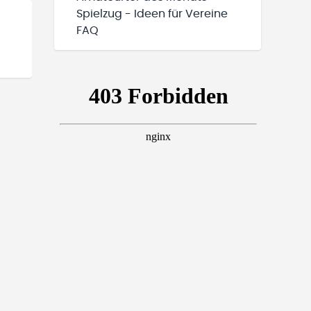
Spielzug - Ideen für Vereine
FAQ