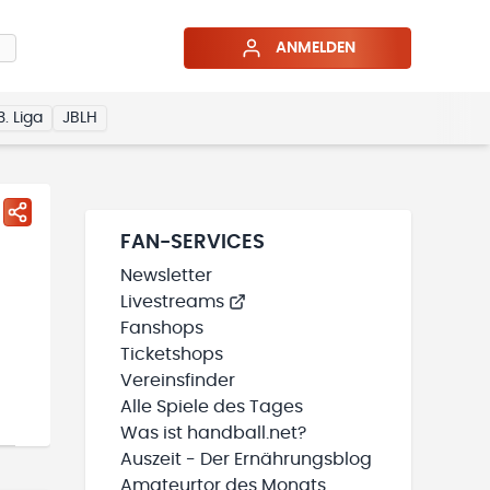
ANMELDEN
3. Liga
JBLH
FAN-SERVICES
Newsletter
Livestreams
Fanshops
Ticketshops
Vereinsfinder
Alle Spiele des Tages
Was ist handball.net?
Auszeit - Der Ernährungsblog
Amateurtor des Monats