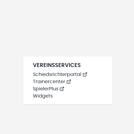
VEREINSSERVICES
Schiedsrichterportal
Trainercenter
SpielerPlus
Widgets