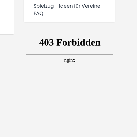
Spielzug - Ideen für Vereine
FAQ