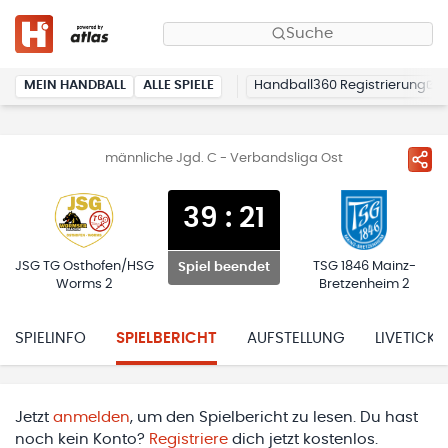
Suche
MEIN HANDBALL
ALLE SPIELE
Handball360 Registrierung
männliche Jgd. C - Verbandsliga Ost
39
:
21
JSG TG Osthofen/HSG
TSG 1846 Mainz-
Spiel beendet
Worms 2
Bretzenheim 2
SPIELINFO
SPIELBERICHT
AUFSTELLUNG
LIVETICKE
Jetzt
anmelden
, um den Spielbericht zu lesen. Du hast
noch kein Konto?
Registriere
dich jetzt kostenlos.