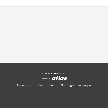
©
2026
Handball.net
Impressum
|
Datenschutz
|
Nutzungsbedingungen