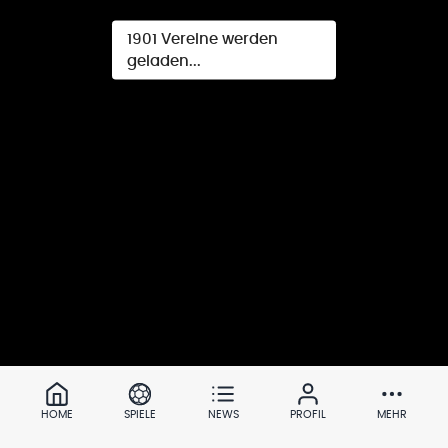
1901
Vereine werden
geladen...
©
2026
Handball.net
Impressum
|
Datenschutz
|
Nutzungsbedingungen
HOME
SPIELE
NEWS
PROFIL
MEHR