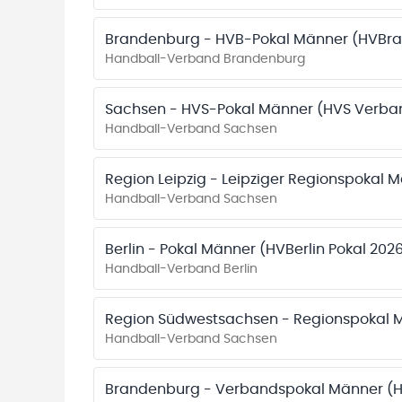
Brandenburg - HVB-Pokal Männer (HVBra
Handball-Verband Brandenburg
Sachsen - HVS-Pokal Männer (HVS Verba
Handball-Verband Sachsen
Region Leipzig - Leipziger Regionspokal 
Handball-Verband Sachsen
Berlin - Pokal Männer (HVBerlin Pokal 202
Handball-Verband Berlin
Region Südwestsachsen - Regionspokal 
Handball-Verband Sachsen
Brandenburg - Verbandspokal Männer (H