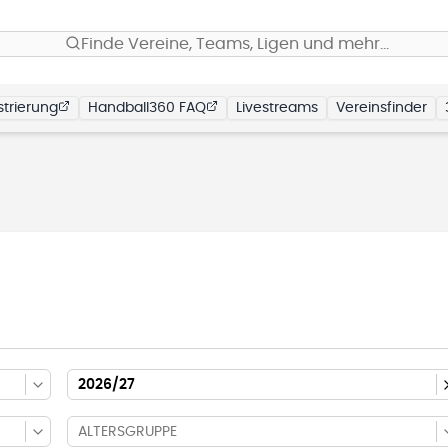
Finde Vereine, Teams, Ligen und mehr…
trierung
Handball360 FAQ
Livestreams
Vereinsfinder
2026/27
ALTERSGRUPPE