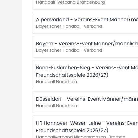
Handball-Verband Brandenburg
Alpenvorland - Vereins-Event Männer/mä
Bayerischer Handball-Verband
Bayern - Vereins-Event Männer/männlich
Bayerischer Handball-Verband
Bonn-Euskirchen-Sieg - Vereins-Event M
Freundschaftsspiele 2026/27)
Handball Nordrhein
Düsseldorf - Vereins-Event Männer/männl
Handball Nordrhein
HR Hannover-Weser-Leine - Vereins-Eve
Freundschaftsspiele 2026/27)
Handballverband Niedersachsen-Bremen