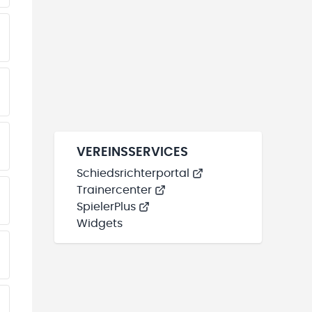
VEREINSSERVICES
Schiedsrichterportal
Trainercenter
SpielerPlus
Widgets