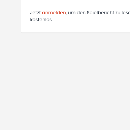
Jetzt
anmelden
, um den Spielbericht zu les
kostenlos.