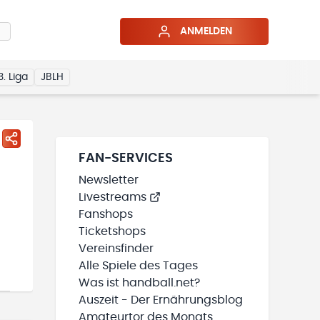
ANMELDEN
3. Liga
JBLH
FAN-SERVICES
Newsletter
Livestreams
Fanshops
Ticketshops
Vereinsfinder
Alle Spiele des Tages
Was ist handball.net?
Auszeit - Der Ernährungsblog
Amateurtor des Monats