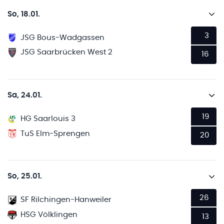
So, 18.01.
3
JSG Bous-Wadgassen
JSG Saarbrücken West 2
16
Sa, 24.01.
19
HG Saarlouis 3
TuS Elm-Sprengen
20
So, 25.01.
26
SF Rilchingen-Hanweiler
HSG Völklingen
13