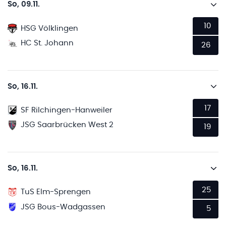
So, 09.11.
10
HSG Völklingen
HC St. Johann
26
So, 16.11.
17
SF Rilchingen-Hanweiler
JSG Saarbrücken West 2
19
So, 16.11.
25
TuS Elm-Sprengen
JSG Bous-Wadgassen
5