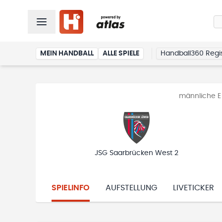
MEIN HANDBALL
ALLE SPIELE
Handball360 Regis
männliche E 
JSG Saarbrücken West 2
SPIELINFO
AUFSTELLUNG
LIVETICKER