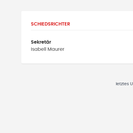
SCHIEDSRICHTER
Sekretär
Isabell
Maurer
letztes 