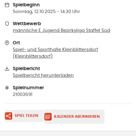
Spielbeginn
Sonntag, 12.10.2025 - 14:30 Uhr
Wettbewerb
männliche E Jugend Bezirksliga Staffel Süd
Ort
Spiel- und Sporthalle Kleinblittersdorf
(
Kleinblittersdorf
)
Spielbericht
Spielbericht herunterladen
Spielnummer
21003691
SPIEL TEILEN
KALENDER ABONNIEREN