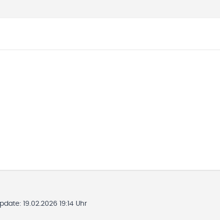
Update:
19.02.2026 19:14 Uhr