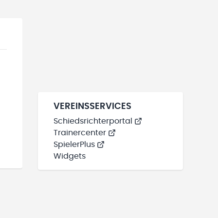
VEREINSSERVICES
Schiedsrichterportal
Trainercenter
SpielerPlus
Widgets