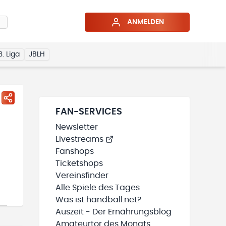
ANMELDEN
3. Liga
JBLH
FAN-SERVICES
Newsletter
Livestreams
Fanshops
Ticketshops
Vereinsfinder
Alle Spiele des Tages
Was ist handball.net?
Auszeit - Der Ernährungsblog
Amateurtor des Monats