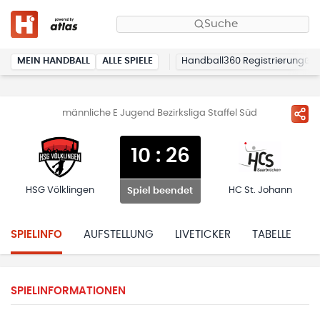
Suche
MEIN HANDBALL
ALLE SPIELE
Handball360 Registrierung
männliche E Jugend Bezirksliga Staffel Süd
10
:
26
HSG Völklingen
HC St. Johann
Spiel beendet
SPIELINFO
AUFSTELLUNG
LIVETICKER
TABELLE
H
SPIELINFORMATIONEN