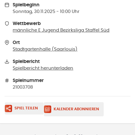
Spielbeginn
Sonntag, 30.11.2025 - 10:00 Uhr
Wettbewerb
männliche E Jugend Bezirksliga Staffel Süd
Ort
Stadtgartenhalle
(
Saarlouis
)
Spielbericht
Spielbericht herunterladen
Spielnummer
21003708
SPIEL TEILEN
KALENDER ABONNIEREN