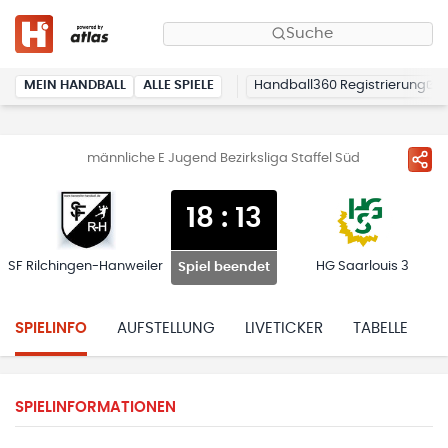
Suche
MEIN HANDBALL
ALLE SPIELE
Handball360 Registrierung
männliche E Jugend Bezirksliga Staffel Süd
18
:
13
SF Rilchingen-Hanweiler
HG Saarlouis 3
Spiel beendet
SPIELINFO
AUFSTELLUNG
LIVETICKER
TABELLE
H
SPIELINFORMATIONEN