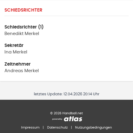
SCHIEDSRICHTER
Schiedsrichter (1)
Benedikt
Merkel
Sekretär
Ina
Merkel
Zeitnehmer
Andreas
Merkel
letztes Update:
12.04.2026 20:14 Uhr
©
2026
Handball.net
Impressum
|
Datenschutz
|
Nutzungsbedingungen