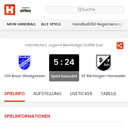
Suche
MEIN HANDBALL
ALLE SPIELE
Handball360 Registrierung
männliche E Jugend Bezirksliga Staffel Süd
5
:
24
JSG Bous-Wadgassen
SF Rilchingen-Hanweiler
Spiel beendet
SPIELINFO
AUFSTELLUNG
LIVETICKER
TABELLE
H
SPIELINFORMATIONEN