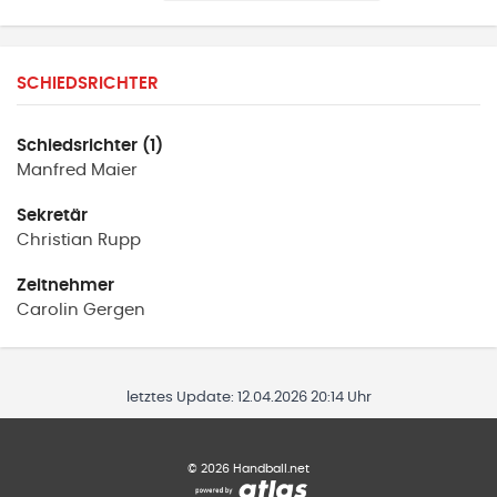
SCHIEDSRICHTER
Schiedsrichter (1)
Manfred
Maier
Sekretär
Christian
Rupp
Zeitnehmer
Carolin
Gergen
letztes Update:
12.04.2026 20:14 Uhr
©
2026
Handball.net