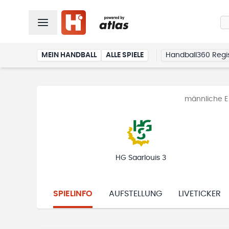
MEIN HANDBALL
ALLE SPIELE
Handball360 Regis
männliche E 
HG Saarlouis 3
SPIELINFO
AUFSTELLUNG
LIVETICKER