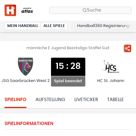
Suche
MEIN HANDBALL
ALLE SPIELE
Handball360 Registrierung
männliche E Jugend Bezirksliga Staffel Süd
15
:
28
JSG Saarbrücken West 2
HC St. Johann
Spiel beendet
SPIELINFO
AUFSTELLUNG
LIVETICKER
TABELLE
H
SPIELINFORMATIONEN