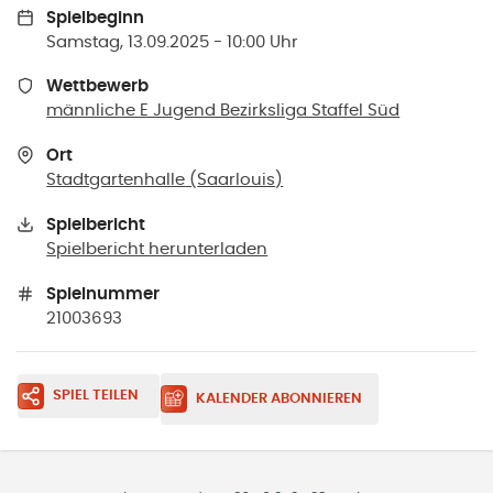
Spielbeginn
Samstag, 13.09.2025 - 10:00 Uhr
Wettbewerb
männliche E Jugend Bezirksliga Staffel Süd
Ort
Stadtgartenhalle
(
Saarlouis
)
Spielbericht
Spielbericht herunterladen
Spielnummer
21003693
SPIEL TEILEN
KALENDER ABONNIEREN