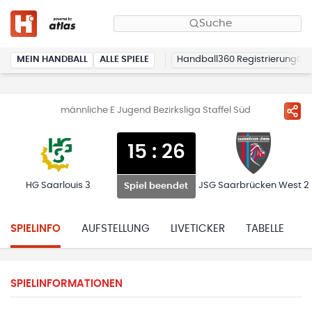
Suche
MEIN HANDBALL
ALLE SPIELE
Handball360 Registrierung
männliche E Jugend Bezirksliga Staffel Süd
15
:
26
HG Saarlouis 3
JSG Saarbrücken West 2
Spiel beendet
SPIELINFO
AUFSTELLUNG
LIVETICKER
TABELLE
H
SPIELINFORMATIONEN