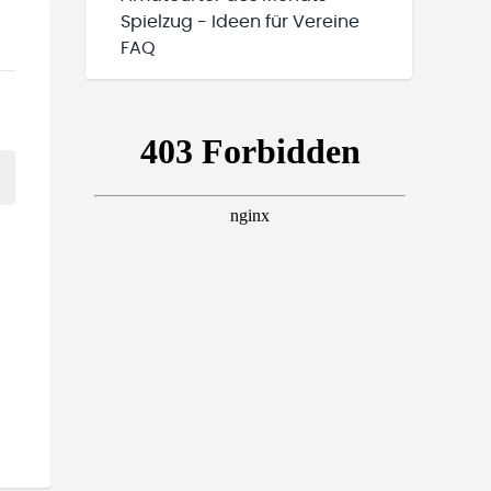
Spielzug - Ideen für Vereine
FAQ