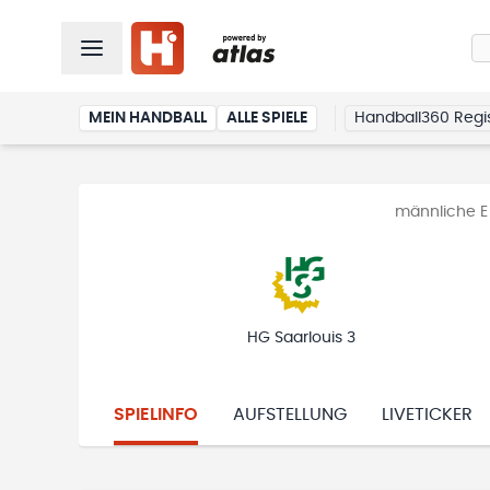
MEIN HANDBALL
ALLE SPIELE
Handball360 Regis
männliche E 
HG Saarlouis 3
SPIELINFO
AUFSTELLUNG
LIVETICKER