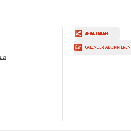
SPIEL TEILEN
KALENDER ABONNIEREN
Süd