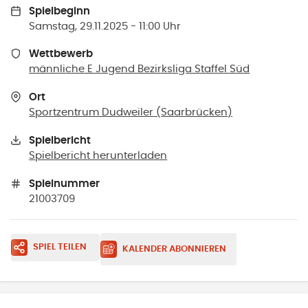
Spielbeginn
Samstag, 29.11.2025 - 11:00 Uhr
Wettbewerb
männliche E Jugend Bezirksliga Staffel Süd
Ort
Sportzentrum Dudweiler
(
Saarbrücken
)
Spielbericht
Spielbericht herunterladen
Spielnummer
21003709
SPIEL TEILEN
KALENDER ABONNIEREN