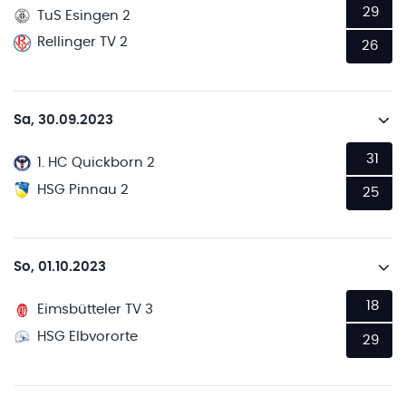
29
TuS Esingen 2
Rellinger TV 2
26
Sa, 30.09.2023
31
1. HC Quickborn 2
HSG Pinnau 2
25
So, 01.10.2023
18
Eimsbütteler TV 3
HSG Elbvororte
29