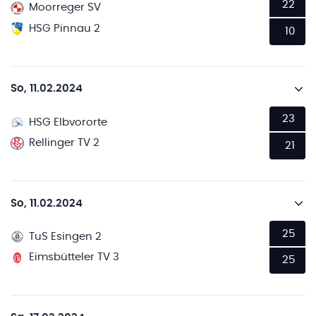
22
Moorreger SV
HSG Pinnau 2
10
So, 11.02.2024
23
HSG Elbvororte
Rellinger TV 2
21
So, 11.02.2024
25
TuS Esingen 2
Eimsbütteler TV 3
25