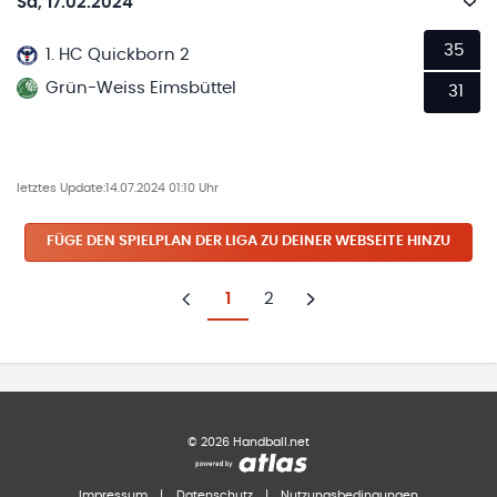
Sa, 17.02.2024
35
1. HC Quickborn 2
Grün-Weiss Eimsbüttel
31
letztes Update:
14.07.2024 01:10 Uhr
FÜGE DEN SPIELPLAN
DER LIGA
ZU DEINER WEBSEITE HINZU
1
2
Zurück
Weiter
©
2026
Handball.net
Impressum
|
Datenschutz
|
Nutzungsbedingungen