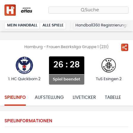
Suche
MEIN HANDBALL
ALLE SPIELE
Handball360 Registrierung
Hamburg - Frauen Bezirksliga Gruppe 1 (231)
26
:
28
1. HC Quickborn 2
TuS Esingen 2
Spiel beendet
SPIELINFO
AUFSTELLUNG
LIVETICKER
TABELLE
H
SPIELINFORMATIONEN