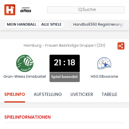
Suche
MEIN HANDBALL
ALLE SPIELE
Handball360 Registrierung
Hamburg - Frauen Bezirksliga Gruppe 1 (231)
21
:
18
Grün-Weiss Eimsbüttel
HSG Elbvororte
Spiel beendet
SPIELINFO
AUFSTELLUNG
LIVETICKER
TABELLE
H
SPIELINFORMATIONEN