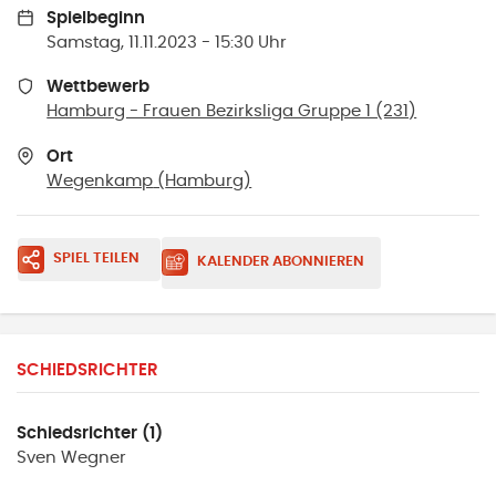
Spielbeginn
Samstag, 11.11.2023 - 15:30 Uhr
Wettbewerb
Hamburg - Frauen Bezirksliga Gruppe 1 (231)
Ort
Wegenkamp
(
Hamburg
)
SPIEL TEILEN
KALENDER ABONNIEREN
SCHIEDSRICHTER
Schiedsrichter (1)
Sven
Wegner