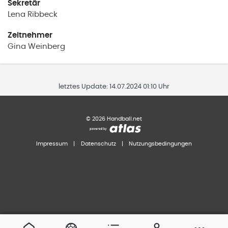
Sekretär
Lena
Ribbeck
Zeitnehmer
Gina
Weinberg
letztes Update:
14.07.2024 01:10 Uhr
©
2026
Handball.net
Impressum
|
Datenschutz
|
Nutzungsbedingungen