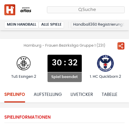
Suche
MEIN HANDBALL
ALLE SPIELE
Handball360 Registrierung
Hamburg - Frauen Bezirksliga Gruppe 1 (231)
30
:
32
TuS Esingen 2
1. HC Quickborn 2
Spiel beendet
SPIELINFO
AUFSTELLUNG
LIVETICKER
TABELLE
H
SPIELINFORMATIONEN