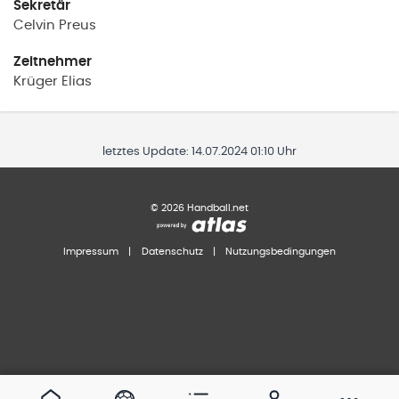
Sekretär
Celvin
Preus
Zeitnehmer
Krüger
Elias
letztes Update:
14.07.2024 01:10 Uhr
©
2026
Handball.net
Impressum
|
Datenschutz
|
Nutzungsbedingungen