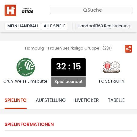
Suche
MEIN HANDBALL
ALLE SPIELE
Handball360 Registrierung
Hamburg - Frauen Bezirksliga Gruppe 1 (231)
32
:
15
Grün-Weiss Eimsbüttel
FC St. Pauli 4
Spiel beendet
SPIELINFO
AUFSTELLUNG
LIVETICKER
TABELLE
H
SPIELINFORMATIONEN