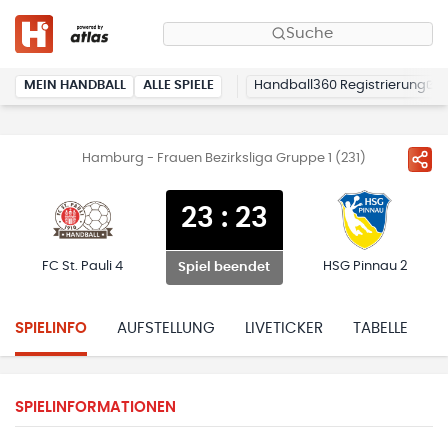
Suche
MEIN HANDBALL
ALLE SPIELE
Handball360 Registrierung
Hamburg - Frauen Bezirksliga Gruppe 1 (231)
23
:
23
FC St. Pauli 4
HSG Pinnau 2
Spiel beendet
SPIELINFO
AUFSTELLUNG
LIVETICKER
TABELLE
H
SPIELINFORMATIONEN