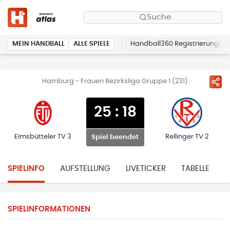
Suche
MEIN HANDBALL
ALLE SPIELE
Handball360 Registrierung
Hamburg - Frauen Bezirksliga Gruppe 1 (231)
25
:
18
Eimsbütteler TV 3
Rellinger TV 2
Spiel beendet
SPIELINFO
AUFSTELLUNG
LIVETICKER
TABELLE
H
SPIELINFORMATIONEN