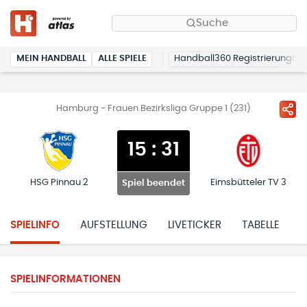
Suche
MEIN HANDBALL
ALLE SPIELE
Handball360 Registrierung
Hamburg - Frauen Bezirksliga Gruppe 1 (231)
15
:
31
HSG Pinnau 2
Eimsbütteler TV 3
Spiel beendet
SPIELINFO
AUFSTELLUNG
LIVETICKER
TABELLE
H
SPIELINFORMATIONEN