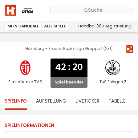
Suche
MEIN HANDBALL
ALLE SPIELE
Handball360 Registrierung
Hamburg - Frauen Bezirksliga Gruppe 1 (231)
42
:
20
Eimsbütteler TV 3
TuS Esingen 2
Spiel beendet
SPIELINFO
AUFSTELLUNG
LIVETICKER
TABELLE
H
SPIELINFORMATIONEN