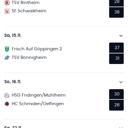
28
TSV Rintheim
SF Schwaikheim
38
Sa, 15.11.
37
Frisch Auf Göppingen 2
TSV Bönnigheim
31
So, 16.11.
30
HSG Fridingen/Mühlheim
HC Schmiden/Oeffingen
28