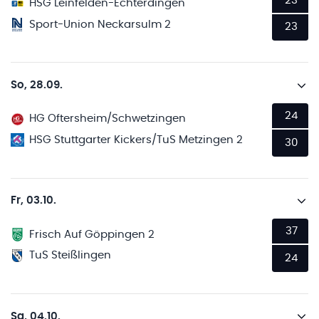
23
HSG Leinfelden-Echterdingen
Sport-Union Neckarsulm 2
23
So, 28.09.
24
HG Oftersheim/Schwetzingen
HSG Stuttgarter Kickers/TuS Metzingen 2
30
Fr, 03.10.
37
Frisch Auf Göppingen 2
TuS Steißlingen
24
Sa, 04.10.