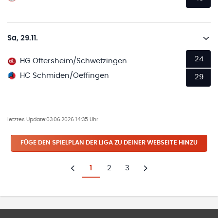
Sa, 29.11.
24
HG Oftersheim/Schwetzingen
HC Schmiden/Oeffingen
29
letztes Update:
03.06.2026 14:35 Uhr
FÜGE DEN SPIELPLAN
DER LIGA
ZU DEINER WEBSEITE HINZU
1
2
3
Zurück
Weiter