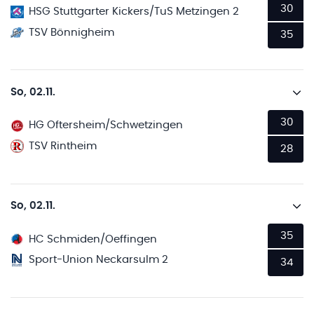
30
HSG Stuttgarter Kickers/TuS Metzingen 2
TSV Bönnigheim
35
So, 02.11.
30
HG Oftersheim/Schwetzingen
TSV Rintheim
28
So, 02.11.
35
HC Schmiden/Oeffingen
Sport-Union Neckarsulm 2
34