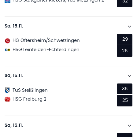
HSG Stuttgarter Kickers/TuS Metzingen 2
32
Sa, 15.11.
29
HG Oftersheim/Schwetzingen
HSG Leinfelden-Echterdingen
26
Sa, 15.11.
36
TuS Steißlingen
HSG Freiburg 2
25
Sa, 15.11.