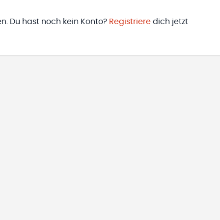
en. Du hast noch kein Konto?
Registriere
dich jetzt