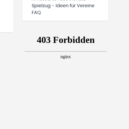
Spielzug - Ideen für Vereine
FAQ