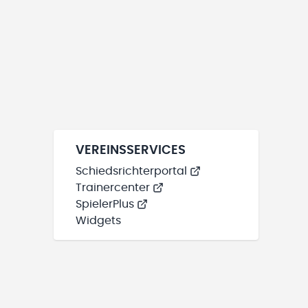
VEREINSSERVICES
Schiedsrichterportal
Trainercenter
SpielerPlus
Widgets