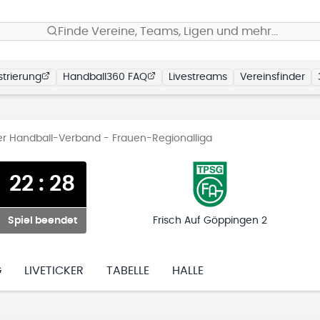
Finde Vereine, Teams, Ligen und mehr…
trierung
Handball360 FAQ
Livestreams
Vereinsfinder
 Handball-Verband - Frauen-Regionalliga
22
:
28
Spiel beendet
Frisch Auf Göppingen 2
G
LIVETICKER
TABELLE
HALLE