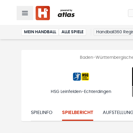
MEIN HANDBALL
ALLE SPIELE
Handball360 Regis
Baden-Württembergischer
HSG Leinfelden-Echterdingen
SPIELINFO
SPIELBERICHT
AUFSTELLUN