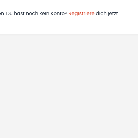
en. Du hast noch kein Konto?
Registriere
dich jetzt