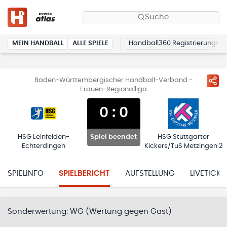
Suche
MEIN HANDBALL
ALLE SPIELE
Handball360 Registrierung
Baden-Württembergischer Handball-Verband -
Frauen-Regionalliga
0
:
0
HSG Leinfelden-
HSG Stuttgarter
Spiel beendet
Echterdingen
Kickers/TuS Metzingen 2
SPIELINFO
SPIELBERICHT
AUFSTELLUNG
LIVETICKE
Sonderwertung:
WG (Wertung gegen Gast)