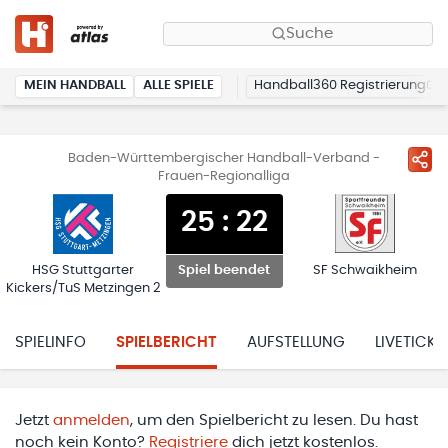
Suche
MEIN HANDBALL
ALLE SPIELE
Handball360 Registrierung
Baden-Württembergischer Handball-Verband -
Frauen-Regionalliga
25
:
22
HSG Stuttgarter
SF Schwaikheim
Spiel beendet
Kickers/TuS Metzingen 2
SPIELINFO
SPIELBERICHT
AUFSTELLUNG
LIVETICKE
Jetzt
anmelden
, um den Spielbericht zu lesen. Du hast
noch kein Konto?
Registriere
dich jetzt kostenlos.