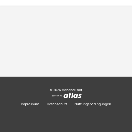
©
2026
Handball.net
Impressum
|
Datenschutz
|
Nutzungsbedingungen