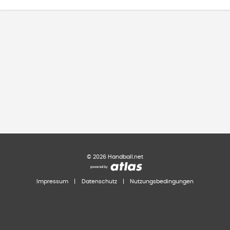
©
2026
Handball.net
Impressum
|
Datenschutz
|
Nutzungsbedingungen