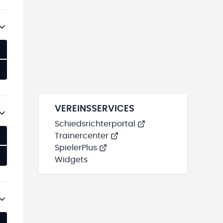
M LIVESTREAM
VEREINSSERVICES
M LIVESTREAM
Schiedsrichterportal
Trainercenter
SpielerPlus
Widgets
M LIVESTREAM