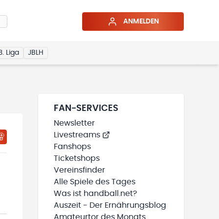
ANMELDEN
3. Liga
JBLH
FAN-SERVICES
Newsletter
Livestreams
HTIGUNGSSTATUS WIRD GELADEN
MEINE TEAMS“ HINZUFÜGEN
Fanshops
Ticketshops
Vereinsfinder
Alle Spiele des Tages
Was ist handball.net?
Auszeit - Der Ernährungsblog
Amateurtor des Monats