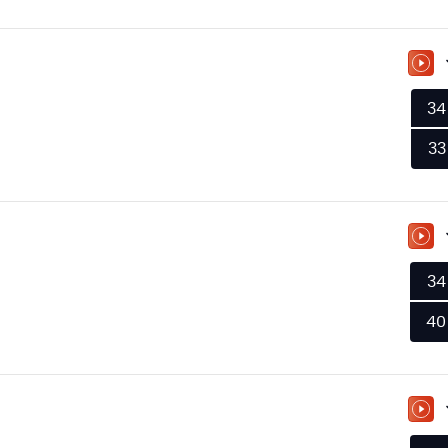
ZU
34
33
ZU
34
40
ZU