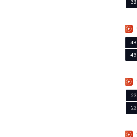
38
ZU
48
45
ZU
23
22