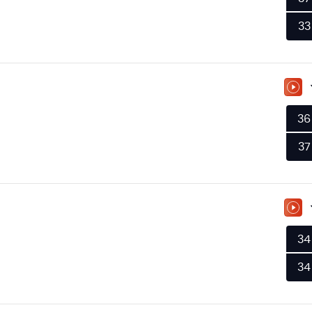
33
ZU
36
37
ZU
34
34