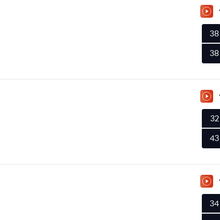
ZU
38
38
ZU
32
43
ZU
34