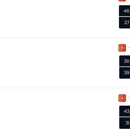
ZU
46
27
ZU
30
39
ZU
43
31