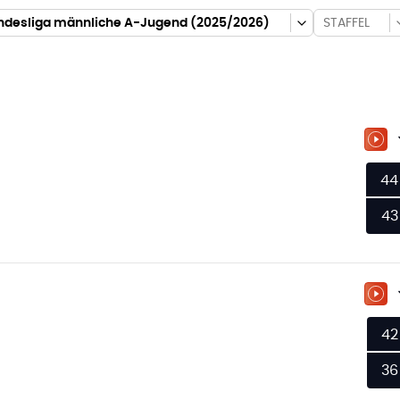
desliga männliche A-Jugend (2025/2026)
STAFFEL
ZU
44
43
ZU
42
36