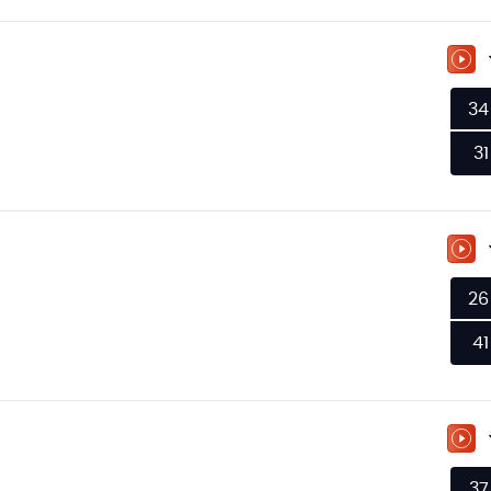
ZU
34
31
ZU
26
41
ZU
37