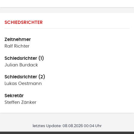
SCHIEDSRICHTER
Zeitnehmer
Ralf
Richter
Schiedsrichter (1)
Julian
Burdack
Schiedsrichter (2)
Lukas
Oestmann
Sekretär
Steffen
Zänker
letztes Update:
08.08.2026 00:04 Uhr