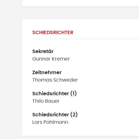
SCHIEDSRICHTER
Sekretär
Gunnar
Kremer
Zeitnehmer
Thomas
Schweder
Schiedsrichter (1)
Thilo
Bauer
Schiedsrichter (2)
Lars
Pohlmann