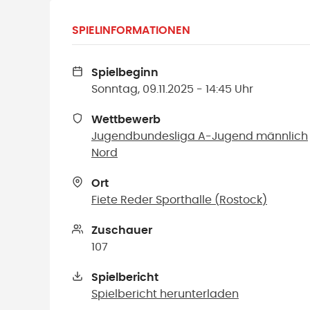
SPIELINFORMATIONEN
Spielbeginn
Sonntag, 09.11.2025 - 14:45 Uhr
Wettbewerb
Jugendbundesliga A-Jugend männlich
Nord
Ort
Fiete Reder Sporthalle
(
Rostock
)
Zuschauer
107
Spielbericht
Spielbericht herunterladen