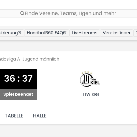
Finde Vereine, Teams, Ligen und mehr…
trierung
Handball360 FAQ
Livestreams
Vereinsfinder
desliga A-Jugend männlich
36
:
37
Spiel beendet
THW Kiel
TABELLE
HALLE