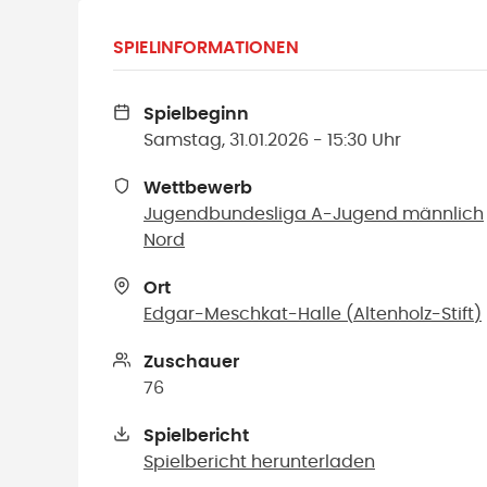
SPIELINFORMATIONEN
Spielbeginn
Samstag, 31.01.2026 - 15:30 Uhr
Wettbewerb
Jugendbundesliga A-Jugend männlich
Nord
Ort
Edgar-Meschkat-Halle
(
Altenholz-Stift
)
Zuschauer
76
Spielbericht
Spielbericht herunterladen